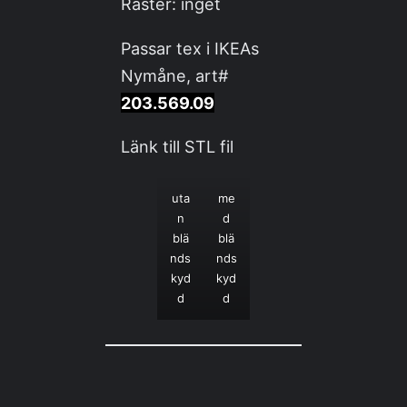
Raster: inget
Passar tex i IKEAs
Nymåne, art#
203.569.09
Länk till STL fil
uta
me
n
d
blä
blä
nds
nds
kyd
kyd
d
d