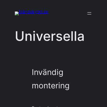
Hoppa
till
innehåll
Universella
Invändig
montering